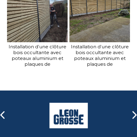
Lens, Nord - Pas de Calais
Lens, Nord - Pas de Calais
Nous distribuons également
(62)
(62)
une gamme complète de
portails industriels, avec ou
sans automatisme, que nous
pouvons intégrer dans vos
clôtures.
Installation d’une clôture
Installation d’une clôture
bois occultante avec
bois occultante avec
poteaux aluminium et
poteaux aluminium et
En savoir plus
plaques de
plaques de
soubassement, une
soubassement, une
solution esthétique,
solution esthétique,
robuste et durable pour
robuste et durable pour
préserver votre intimité -
préserver votre intimité -
Lens, Nord - Pas de Calais
Lens, Nord - Pas de Calais
(62)
(62)