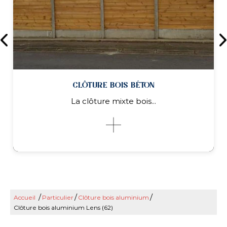
CLÔTURE BOIS BÉTON
La clôture mixte bois...
/
/
/
Accueil
Particulier
Clôture bois aluminium
CLÔTURE BOIS BÉTON
Clôture bois aluminium Lens (62)