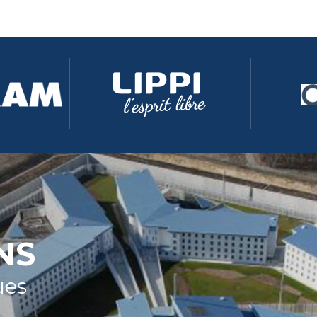
NS
ues