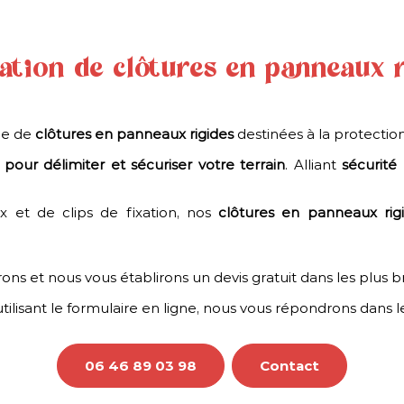
oir plus
lation de clôtures en panneaux 
CLÔTURE RTE
me de
clôtures en panneaux rigides
destinées à la protectio
En savoir plus
Conscient de vouloir offrir des portails et...
 pour délimiter et sécuriser votre terrain
. Alliant
sécurité
 et de clips de fixation, nos
clôtures en panneaux rig
ons et nous vous établirons un devis gratuit dans les plus br
lisant le formulaire en ligne, nous vous répondrons dans les
CLÔTURE RTE
06 46 89 03 98
Contact
oir plus
En savoir