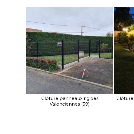
Pour une protection
maximale, SV Clôture vous
propose sa gamme
de clôtures industrielles haute
sécurité.
Clôture panneaux rigides
Clôture
Valenciennes (59)