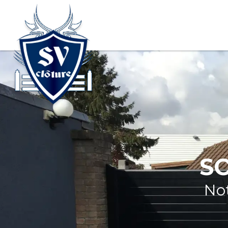
S
Not