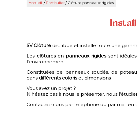
/
/
Accueil
Particulier
Clôture panneaux rigides
En sav
Instal
Pivotant, coulissant,
CLÔTURE INDUSTRIELLE HAUTE
autoportant, en acier ou en
SÉCURITÉ
aluminium, ... notre gamme
étendue de portails et de
SV Clôture
distribue et installe toute une gam
portillons vous apportera
Pour une protection maximale, SV...
entière satisfaction.
Les
clôtures en panneaux rigides
sont
idéales
l'environnement.
Constituées de panneaux soudés, de poteaux
dans
différents coloris
et
dimensions
.
Vous avez un projet ?
N'hésitez pas à nous le présenter, nous l'étudier
Contactez-nous par téléphone ou par mail en uti
CLÔTURE INDUSTRIELLE
HAUTE SÉCURITÉ
En sav