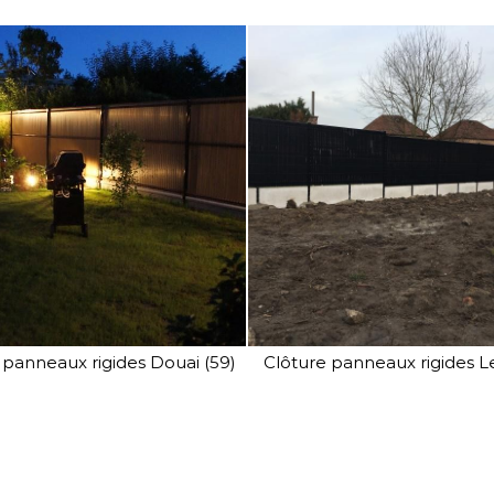
Conscient de vouloir offrir des
portails et clôtures fiables et
innovants, SV Clôture met un
point d'honneur à vous
présenter des produits
toujours plus solides, plus
élégants et à la pointe de la
technologie.
 panneaux rigides Douai (59)
Clôture panneaux rigides Le