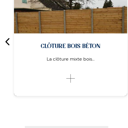
PORTAIL / PORTILLON
Pivotant, coulissant, autoportant, en acier
ou en...
PORTAIL / PORTILLON