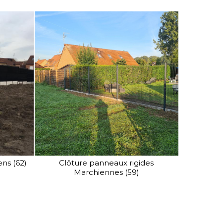
Nous distribuons également
une gamme complète de
portails industriels, avec ou
sans automatisme, que nous
pouvons intégrer dans vos
clôtures.
ns (62)
Clôture panneaux rigides
Marchiennes (59)