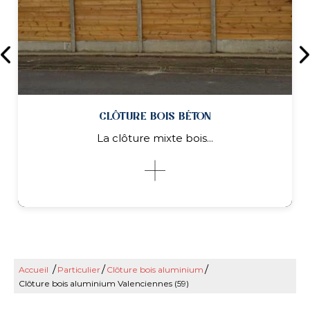
CLÔTURE BOIS BÉTON
La clôture mixte bois...
/
/
/
Accueil
Particulier
Clôture bois aluminium
CLÔTURE BOIS BÉTON
Clôture bois aluminium Valenciennes (59)