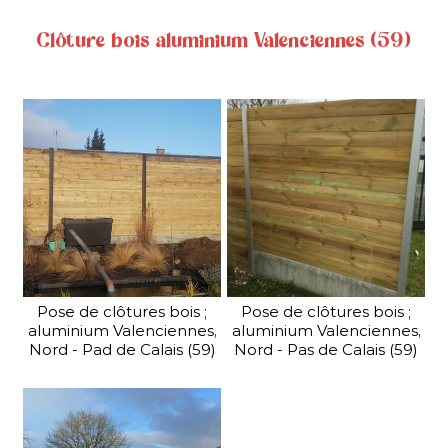
La clôture mixte bois
Clôture bois aluminium Valenciennes (59)
béton allie le côté chaleureux
du bois et la solidité et la
longévité du béton.
PORTAIL INDUSTRIEL
En savoir plus
Nous distribuons également une gamme...
Pose de clôtures bois ;
Pose de clôtures bois ;
aluminium Valenciennes,
aluminium Valenciennes,
Nord - Pad de Calais (59)
Nord - Pas de Calais (59)
PORTAIL INDUSTRIEL