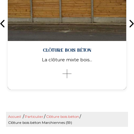
CLÔTURE BOIS BÉTON
La clôture mixte bois...
/
/
/
Accueil
Particulier
Clôture bois béton
CLÔTURE BOIS BÉTON
Clôture bois béton Marchiennes (59)