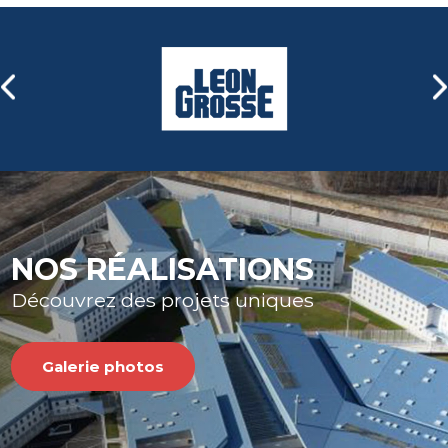
Nous distribuons également
une gamme complète de
portails industriels, avec ou
sans automatisme, que nous
pouvons intégrer dans vos
clôtures.
En savoir plus
NOS RÉALISATIONS
Découvrez des projets uniques
Galerie photos