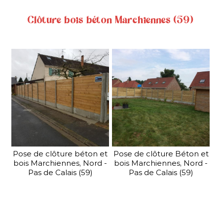
La clôture mixte bois
Clôture bois béton Marchiennes (59)
béton allie le côté chaleureux
du bois et la solidité et la
longévité du béton.
PORTAIL INDUSTRIEL
En savoir plus
Nous distribuons également une gamme...
Pose de clôture béton et
Pose de clôture Béton et
bois Marchiennes, Nord -
bois Marchiennes, Nord -
Pas de Calais (59)
Pas de Calais (59)
PORTAIL INDUSTRIEL