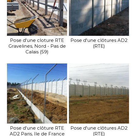
galement
ète de
Pour une protecti
, avec ou
maximale, SV Clôture
que nous
propose sa gamm
ans vos
de clôtures industrielle
sécurité.
Pose d'une cloture RTE
Pose d'une clôtures AD2
Gravelines, Nord - Pas de
(RTE)
Calais (59)
us
En savoir plus
Pose d'une clôture RTE
Pose d'une clôtures AD2
AD2 Paris, Ile de France
(RTE)