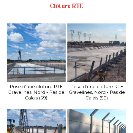
Pivotant, coulissant,
Clôture RTE
autoportant, en acier ou en
reux
aluminium, ... notre gamme
la
étendue de portails et de
portillons vous apportera
entière satisfaction.
RIEL
CLÔTURE INDUSTRIELLE HAUT
En savoir plus
nt une gamme...
Pour une protection maxima
Pose d'une cloture RTE
Pose d'une cloture RTE
Gravelines, Nord - Pas de
Gravelines, Nord - Pas de
Calais (59)
Calais (59)
RIEL
CLÔTURE INDUSTRIELLE
SÉCURITÉ