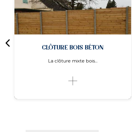
PORTAIL / PORTILLON
Pivotant, coulissant, autoportant, en acier
ou en...
PORTAIL / PORTILLON