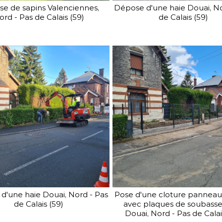
Conscient de vouloir offrir des
e de sapins Valenciennes,
Dépose d'une haie Douai, No
portails et clôtures fiables et
ord - Pas de Calais (59)
de Calais (59)
innovants, SV Clôture met un
point d'honneur à vous
présenter des produits
toujours plus solides, plus
élégants et à la pointe de la
technologie.
d'une haie Douai, Nord - Pas
Pose d'une cloture panneaux
de Calais (59)
avec plaques de soubas
Douai, Nord - Pas de Calai