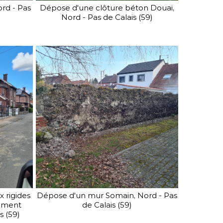
rd - Pas
Dépose d'une clôture béton Douai,
Nord - Pas de Calais (59)
Nous distribuons également
une gamme complète de
portails industriels, avec ou
sans automatisme, que nous
pouvons intégrer dans vos
clôtures.
 rigides
Dépose d'un mur Somain, Nord - Pas
sement
de Calais (59)
s (59)