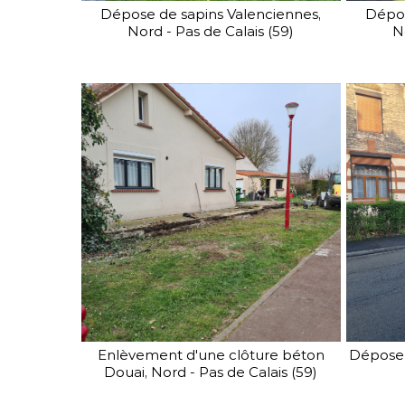
Dépose de sapins Valenciennes,
Dépos
Nord - Pas de Calais (59)
N
Pour une protection
maximale, SV Clôture vous
propose sa gamme
de clôtures industrielles haute
sécurité.
Enlèvement d'une clôture béton
Dépose 
Douai, Nord - Pas de Calais (59)