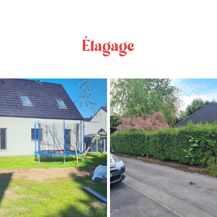
oir plus
Élagage
CLÔTURE RTE
En savoir plus
Conscient de vouloir offrir des portails et...
CLÔTURE RTE
oir plus
En savoir