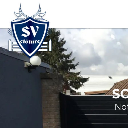
S
Not