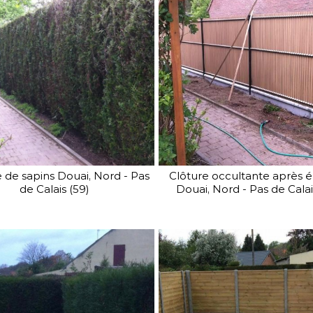
 de sapins Douai, Nord - Pas
Clôture occultante après 
de Calais (59)
Douai, Nord - Pas de Calai