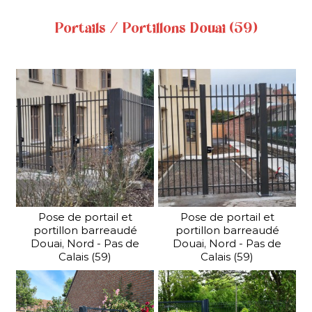
Pivotant, coulissant,
autoportant, en acier ou en
Portails / Portillons Douai (59)
aluminium, ... notre gamme
étendue de portails et de
portillons vous apportera
entière satisfaction.
CLÔTURE INDUSTRIELLE HAUTE SÉCURITÉ
En savoir plus
Pour une protection maximale, SV...
Pose de portail et
Pose de portail et
portillon barreaudé
portillon barreaudé
Douai, Nord - Pas de
Douai, Nord - Pas de
Calais (59)
Calais (59)
CLÔTURE INDUSTRIELLE HAUTE
SÉCURITÉ