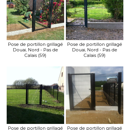
Pour une protection
maximale, SV Clôture vous
propose sa gamme
de clôtures industrielles haute
sécurité.
Pose de portillon grillagé
Pose de portillon grillagé
Douai, Nord - Pas de
Douai, Nord - Pas de
Calais (59)
Calais (59)
En savoir plus
Pose de portillon grillagé
Pose de portillon grillagé