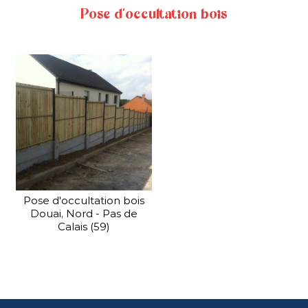
Pose d'occultation bois
La clôture mixte bois
béton allie le côté chaleureux
du bois et la solidité et la
longévité du béton.
PORTAIL INDUSTRIEL
En savoir plus
Nous distribuons également une gamme...
Pose d'occultation bois
Douai, Nord - Pas de
Calais (59)
PORTAIL INDUSTRIEL