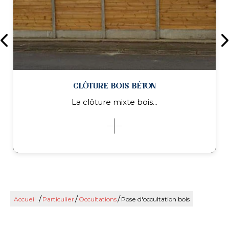
CLÔTURE BOIS BÉTON
La clôture mixte bois...
/
/
/
Accueil
Particulier
Occultations
Pose d'occultation bois
CLÔTURE BOIS BÉTON