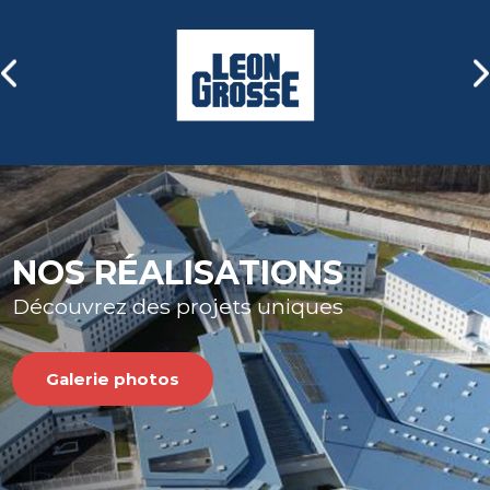
Nous distribuons également
une gamme complète de
portails industriels, avec ou
sans automatisme, que nous
pouvons intégrer dans vos
clôtures.
En savoir plus
NOS RÉALISATIONS
Découvrez des projets uniques
Galerie photos