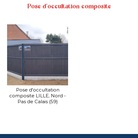
Pose d'occultation composite
La clôture mixte bois
béton allie le côté chaleureux
du bois et la solidité et la
longévité du béton.
PORTAIL INDUSTRIEL
En savoir plus
Nous distribuons également une gamme...
Pose d'occultation
composite LILLE, Nord -
Pas de Calais (59)
PORTAIL INDUSTRIEL