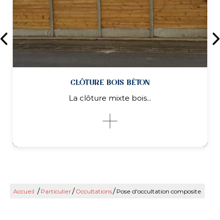
CLÔTURE BOIS BÉTON
La clôture mixte bois...
/
/
/
Accueil
Particulier
Occultations
Pose d'occultation composite
CLÔTURE BOIS BÉTON