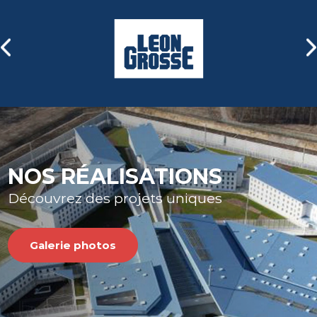
Nous distribuons également
une gamme complète de
portails industriels, avec ou
sans automatisme, que nous
pouvons intégrer dans vos
clôtures.
En savoir plus
NOS RÉALISATIONS
Découvrez des projets uniques
Galerie photos