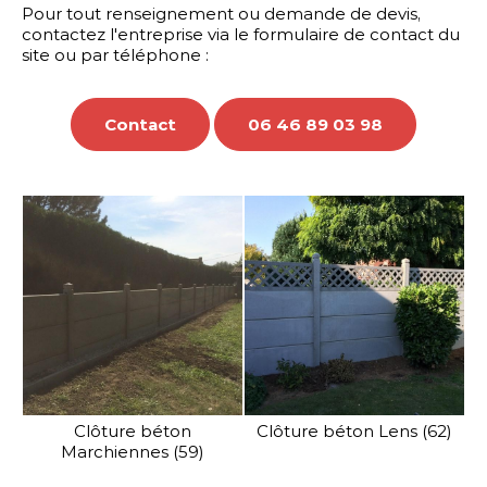
Pour tout renseignement ou demande de devis,
Nous distribuons également
contactez l'entreprise via le formulaire de contact du
une gamme complète de
site ou par téléphone :
portails industriels, avec ou
sans automatisme, que nous
pouvons intégrer dans vos
Contact
06 46 89 03 98
clôtures.
En savoir plus
Clôture béton
Clôture béton Lens (62)
Marchiennes (59)