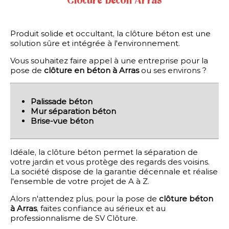
Clôture béton Arras
La clôture mixte bois
béton allie le côté chaleureux
du bois et la solidité et la
Produit solide et occultant, la clôture béton est une
longévité du béton.
solution sûre et intégrée à l'environnement.
Vous souhaitez faire appel à une entreprise pour la
pose de
clôture en béton à Arras
ou ses environs ?
PORTAIL INDUSTRIEL
C
En savoir plus
Palissade béton
Nous distribuons également une gamme...
Mur séparation béton
Brise-vue béton
Idéale, la clôture béton permet la séparation de
votre jardin et vous protège des regards des voisins.
La société dispose de la garantie décennale et réalise
l'ensemble de votre projet de A à Z.
Alors n'attendez plus, pour la pose de
clôture béton
à Arras
, faites confiance au sérieux et au
PORTAIL INDUSTRIEL
professionnalisme de SV Clôture.