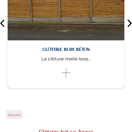
CLÔTURE BOIS BÉTON
Pivotant
La clôture mixte bois...
Accueil
CLÔTURE BOIS BÉTON