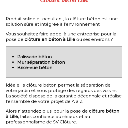
Clôture béton Lille
Pivotant, coulissant,
autoportant, en acier ou en
reux
aluminium, ... notre gamme
la
étendue de portails et de
Produit solide et occultant, la clôture béton est une
portillons vous apportera
solution sûre et intégrée à l'environnement.
entière satisfaction.
Vous souhaitez faire appel à une entreprise pour la
pose de
clôture en béton à Lille
ou ses environs ?
EL
CLÔTURE INDUSTRIELLE HAUTE 
En savoir plus
Palissade béton
une gamme...
Pour une protection maximale,
Mur séparation béton
Brise-vue béton
Idéale, la clôture béton permet la séparation de
votre jardin et vous protège des regards des voisins.
La société dispose de la garantie décennale et réalise
l'ensemble de votre projet de A à Z.
Alors n'attendez plus, pour la pose de
clôture béton
à Lille
, faites confiance au sérieux et au
EL
CLÔTURE INDUSTRIELLE HA
professionnalisme de SV Clôture.
SÉCURITÉ