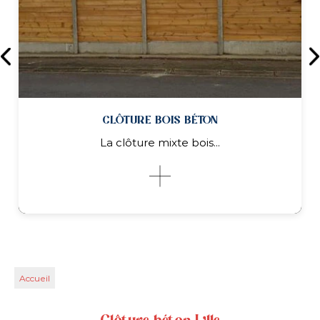
PORTAIL / PORTILLON
Pivotant, coulissant, autoportant, en
en...
Accueil
PORTAIL / PORTILLON