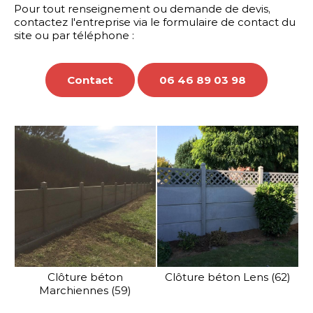
Pour tout renseignement ou demande de devis,
ement
contactez l'entreprise via le formulaire de contact du
e de
Pour une protection
site ou par téléphone :
ec ou
maximale, SV Clôture vo
e nous
propose sa gamme
s vos
de clôtures industrielles h
Contact
06 46 89 03 98
sécurité.
En savoir plus
Clôture béton
Clôture béton Lens (62)
Marchiennes (59)